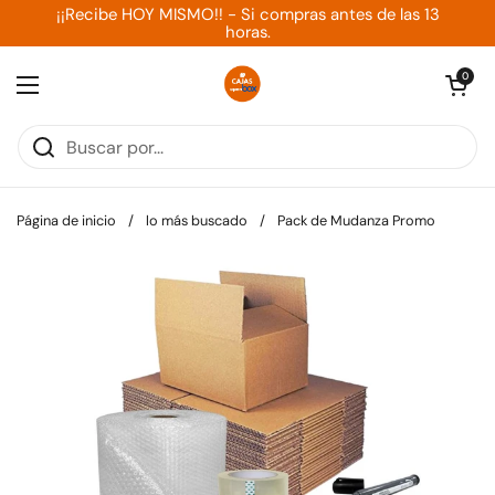
Ir al contenido
¡¡Recibe HOY MISMO!! - Si compras antes de las 13
horas.
Abrir carrit
0
Abrir menú
Página de inicio
/
lo más buscado
/
Pack de Mudanza Promo